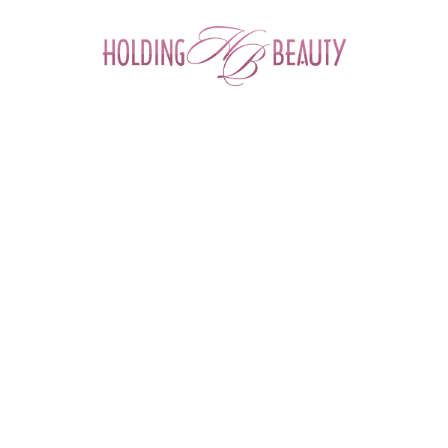
0
Главная
 > 
Каталог товаров
 > 
Средства для дезинфекции и стерилизации
 > 
Журнал получения и расходования дезсредств