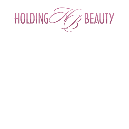
ИНТЕРНЕТ-МАГАЗИН ДЛЯ САЛОНОВ КРА
СПЕЦИАЛИСТОВ БЬЮТИ ИНДУСТРИ
ОБУЧЕНИЕ
АКЦИИ И СКИДКИ
ДОСТАВ
компании
НИЯ "ХОЛДИНГ БЬЮТИ" - ПОСТАВЩ
Я САЛОНОВ КРАСОТЫ И СПЕЦИАЛИ
нципы
им профессиональную культуру и с уважением относимся к интересам н