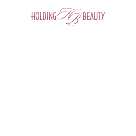
0
ФИЛЬТР ТОВАРОВ
Главная
 > 
Каталог товаров
 > 
Мезонити
 > 
Мезонити под глаза
МЕЗОНИТИ ПОД ГЛАЗА
Для подтяжки бровей
Для подтяжки живота
Для подтяжки лица
Косички
Лифтинговые нити
Моно
Под глаза
От второго подбородка