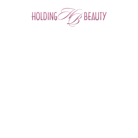
0
ФИЛЬТР ТОВАРОВ
Главная
 > 
Каталог товаров
 > 
Косметика для депиляции и шугаринга
КОСМЕТИКА ДЛЯ ДЕПИЛЯЦИИ И
ШУГАРИНГА
Аксессуары
Воски в банке
Воски в брикетах
Воски в гранулах
Воски в картриджах
Воскоплавы
Полоски для депиляции
Средства до депиляции