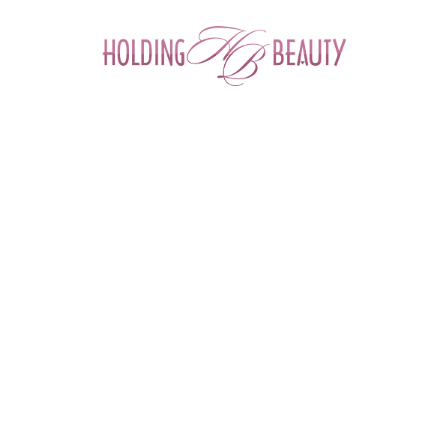
0
ФИЛЬТР ТОВАРОВ
Главная
 > 
Каталог товаров
 > 
Космецевтика и Косметика
 > 
Depiltouch
DEPILTOUCH
Angiopharm
Cellabel
Depiltouch
Daejoo Medical
Derma Medical
First Lab
M.A.D Skincare
M.Aklive
Mesopharm
MultiBrand