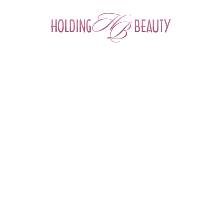
0
ФИЛЬТР ТОВАРОВ
Главная
 > 
Каталог товаров
 > 
Расходные и одноразовые материалы для салонов красоты
 > 
Расходные материалы для косметологии
РАСХОДНЫЕ МАТЕРИАЛЫ ДЛЯ
КОСМЕТОЛОГИИ
Перчатки
Простыни
Полотенца
Салфетки
Маски
Шапочки
Бахилы
Одежда и обувь