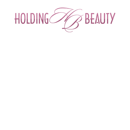
ИНТЕРНЕТ-МАГАЗИН ДЛЯ САЛОНОВ КРА
СПЕЦИАЛИСТОВ БЬЮТИ ИНДУСТРИ
ОБУЧЕНИЕ
АКЦИИ И СКИДКИ
ДОСТАВ
талог товаров
 > 
Средства для парафинотерапии
 > 
Сопутсвующие това
ПУТСВУЮЩИЕ ТОВАРЫ ДЛЯ
и носки для
Горячий парафин
Сопу
отерапии