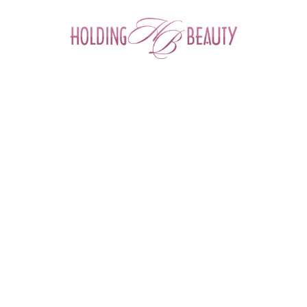
0
Главная
 > 
Каталог товаров
 > 
Расходные и одноразовые материалы для салонов красоты
 > 
Расходные материалы для косметологии
 > 
Кисть №11 для парафинотерапии рук и ног