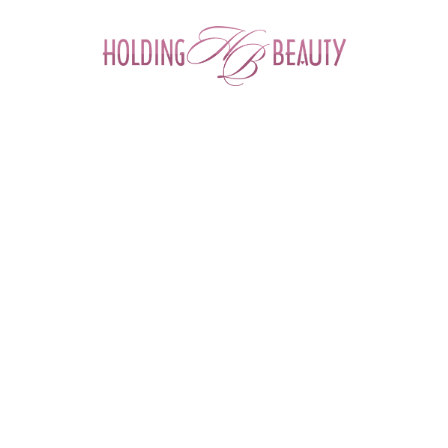
0
Главная
 > 
Новости и события
НОВОСТИ И СОБЫТИЯ
График работы в праздничные дни - 23
февраля 2026
20 февраля – работаем в
обычном режиме
21,22,23
февраля – выходные
дни
24 февраля – работаем в
обычном режиме