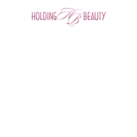
0
Главная
 > 
Новости и события
 > 
День Рождения копании HOLDING 
BEAUTY!
ПТ
19
МАЯ
2023
День Рождения копании HOLDING BEAUTY!
Дорогие коллеги!