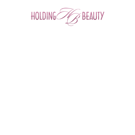
0
ФИЛЬТР ТОВАРОВ
Главная
 > 
Каталог товаров
 > 
Расходные и одноразовые материалы для салонов красоты
РАСХОДНЫЕ И ОДНОРАЗОВЫЕ
МАТЕРИАЛЫ ДЛЯ САЛОНОВ
КРАСОТЫ
Перчатки
Простыни
Полотенца
Салфетки
Маски
Шапочки