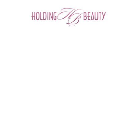
0
ФИЛЬТР ТОВАРОВ
Главная
 > 
Каталог товаров
 > 
Расходные и одноразовые материалы для салонов красоты
 > 
Расходные материалы для депиляции
РАСХОДНЫЕ МАТЕРИАЛЫ ДЛЯ
ДЕПИЛЯЦИИ
Перчатки
Простыни
Полотенца
Салфетки
Маски
Шапочки
Бахилы
Одежда и обувь