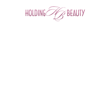
0
ФИЛЬТР ТОВАРОВ
Главная
 > 
Каталог товаров
 > 
Космецевтика и Косметика
 > 
M.A.D Skincare
M.A.D SKINCARE
Angiopharm
Cellabel
Daejoo Medical
Depiltouch
Derma Medical
First Lab
M.A.D Skincare
M.Aklive
Mesopharm
MultiBrand