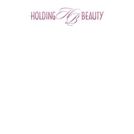
0
Главная
 > 
Каталог товаров
 > 
Космецевтика и Косметика
 > 
M.A.D Skincare
 > 
Photo Guard SPF 50 Self-Adjusting Foundation Serum Medium