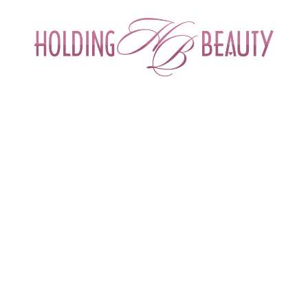
ИНТЕРНЕТ-МАГАЗИН ДЛЯ САЛОНОВ КРА
СПЕЦИАЛИСТОВ БЬЮТИ ИНДУСТРИ
ОБУЧЕНИЕ
АКЦИИ И СКИДКИ
ДОСТАВ
енды
 > 
M.A.D Skincare
M.A.D SKINCARE (США)
«M.A.D Skincare» (США)
- дерматокосмеце
технологами лаборатории «Biogenesis» в 2009 го
проблем и интенсивного домашнего ухода. Р
инновационных биотехнологичных ингредиентов в
маслами позволило создать высокоэффективные п