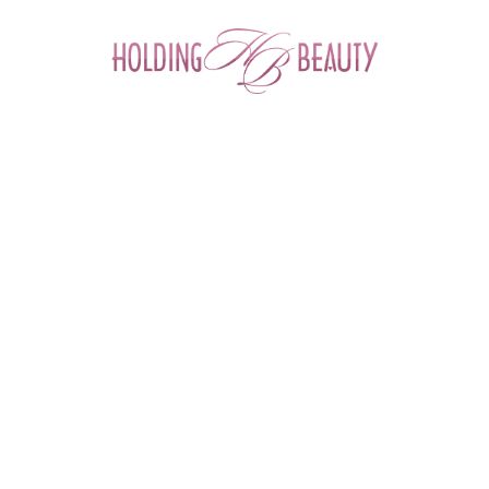
0
ФИЛЬТР ТОВАРОВ
Главная
 > 
Каталог товаров
 > 
Космецевтика и Косметика
 > 
Yu.r
YU.R
Angiopharm
Cellabel
Daejoo Medical
Depiltouch
Derma Medical
First Lab
M.A.D Skincare
M.Aklive
Mesopharm
MultiBrand
+