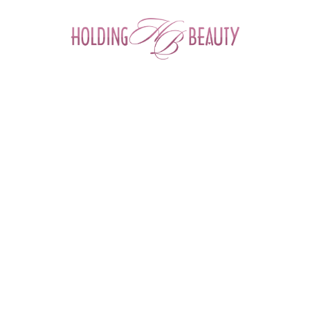
0
ФИЛЬТР ТОВАРОВ
Главная
 > 
Каталог товаров
 > 
Мезонити
 > 
Мезонити от второго подбородка
МЕЗОНИТИ ОТ ВТОРОГО
ПОДБОРОДКА
Для подтяжки бровей
Для подтяжки живота
Для подтяжки лица
Косички
Лифтинговые нити
Моно
От второго
Под глаза
подбородка