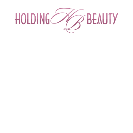
ИНТЕРНЕТ-МАГАЗИН ДЛЯ САЛОНОВ КРА
СПЕЦИАЛИСТОВ БЬЮТИ ИНДУСТРИ
ОБУЧЕНИЕ
АКЦИИ И СКИДКИ
ДОСТАВ
талог товаров
 > 
Косметика для депиляции и шугаринга
 > 
Воски в банк
ОСКИ В БАНКЕ ДЛЯ ДЕПИЛ
ры
Воски в банке
Воски в
картриджах
Воскоплавы
Полоски