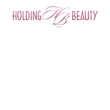
ИНТЕРНЕТ-МАГАЗИН ДЛЯ САЛОНОВ КРА
СПЕЦИАЛИСТОВ БЬЮТИ ИНДУСТРИ
ОБУЧЕНИЕ
АКЦИИ И СКИДКИ
ДОСТАВ
ы для салонов красоты
 > 
Расходные материалы для косметологии
 > 
Кисть №
 лица| Чистовье
Натуральная
Бренд
Чистовье (Россия)