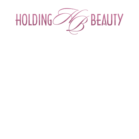
ИНТЕРНЕТ-МАГАЗИН ДЛЯ САЛОНОВ КРА
СПЕЦИАЛИСТОВ БЬЮТИ ИНДУСТРИ
ОБУЧЕНИЕ
АКЦИИ И СКИДКИ
ДОСТАВ
нга
 > 
Воски в картриджах для депиляции и шугаринга
 > 
Гелевый воск "Лаванда
же| Depiltouch
Предназначен для тонких и средних волос
Бренд
Depiltouch (Италия)