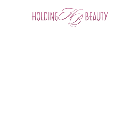
0
Главная
 > 
Каталог товаров
 > 
Иглы, канюли, шприцы для мезотерапии
 > 
Игла ETW 30G 0,30 x 4 mm