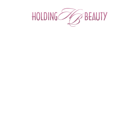
0
Главная
 > 
Каталог товаров
 > 
Иглы, канюли, шприцы для мезотерапии
 > 
Игла ETW 30G 0,30 x 6 mm