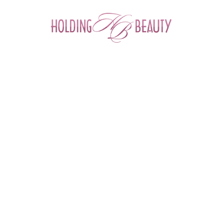
0
Главная
 > 
Каталог товаров
 > 
Иглы, канюли, шприцы для мезотерапии
 > 
Игла ETW 33G 0,20 x 4 mm