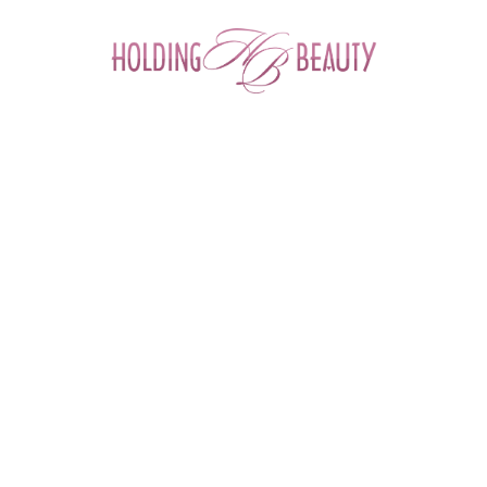
0
Главная
 > 
Каталог товаров
 > 
Иглы, канюли, шприцы для мезотерапии
 > 
Шприц 23G 0,63 x 32 mm 3 мл