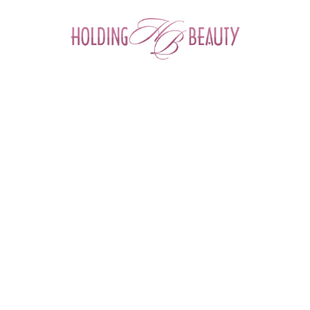
0
Главная
 > 
Каталог товаров
 > 
Контурная пластика
 > 
EsteFILL Ultra филлер высокой плотности