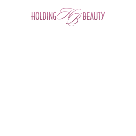
0
Главная
 > 
Каталог товаров
 > 
Космецевтика и Косметика
 > 
Angiopharm
 > 
Активная эмульсия для проблемной кожи лица
Активная эмульсия для