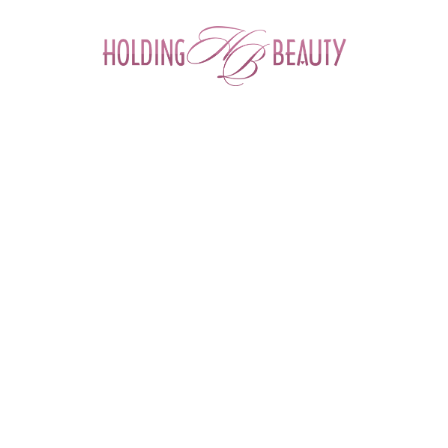
0
Главная
 > 
Каталог товаров
 > 
Космецевтика и Косметика
 > 
Angiopharm
 > 
Очищающее молочко для лица
Очищающее молочко для лица|