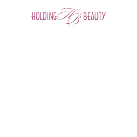
0
Главная
 > 
Каталог товаров
 > 
Космецевтика и Косметика
 > 
Angiopharm
 > 
Мультипептидный омолаживающий крем для кожи вокруг глаз
Мультипептидный