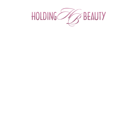
0
Главная
 > 
Каталог товаров
 > 
Космецевтика и Косметика
 > 
Angiopharm
 > 
Лёгкий крем для кожи вокруг глаз ANG-E