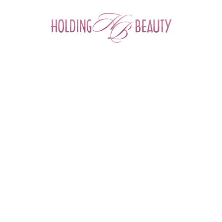
0
Главная
 > 
Каталог товаров
 > 
Космецевтика и Косметика
 > 
Angiopharm
 > 
M.A.IN #2 HYAL