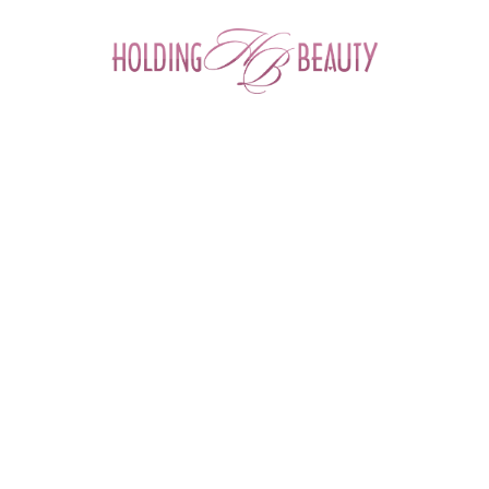
0
Главная
 > 
Каталог товаров
 > 
Космецевтика и Косметика
 > 
Angiopharm
 > 
Маска омолаживающая для лица
Маска омолаживающая для