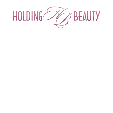
ИНТЕРНЕТ-МАГАЗИН ДЛЯ САЛОНОВ КРА
СПЕЦИАЛИСТОВ БЬЮТИ ИНДУСТРИ
ОБУЧЕНИЕ
АКЦИИ И СКИДКИ
ДОСТАВ
harm
 > 
Мультипептидный омолаживающий крем для лица
 крем для лица| Ангиофарм (Angiopha
Средство с эффектом мгновенного лифтинга
Бренд
Ангиофарм (Angiopharm) (Россия)