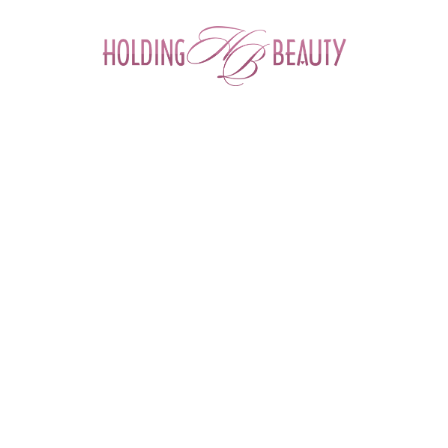
0
Главная
 > 
Каталог товаров
 > 
Космецевтика и Косметика
 > 
Angiopharm
 > 
Очищающая маска для проблемной кожи лица