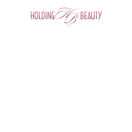
0
Главная
 > 
Каталог товаров
 > 
Космецевтика и Косметика
 > 
Angiopharm
 > 
Осветляющий тоник для лица