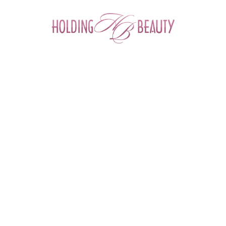
0
Главная
 > 
Каталог товаров
 > 
Космецевтика и Косметика
 > 
Derma Medical
 > 
Маска для лица гиалуроново-коллагеновая