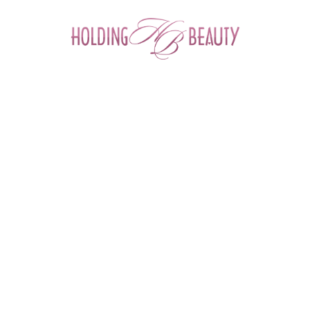
0
Главная
 > 
Каталог товаров
 > 
Космецевтика и Косметика
 > 
Derma Medical
 > 
Маска для век гиалуроново-коллагеновая