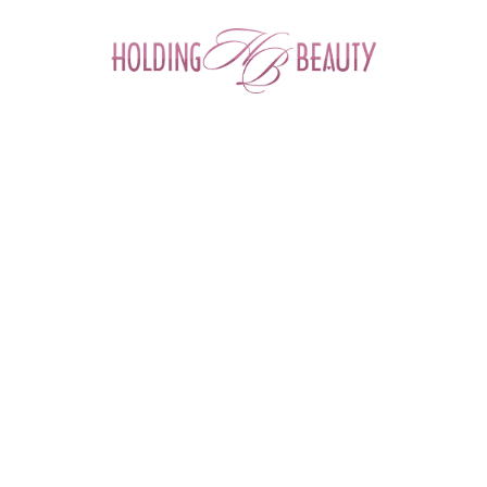
0
Главная
 > 
Каталог товаров
 > 
Космецевтика и Косметика
 > 
NeosBioLab
 > 
Крем для лица "Шелковая кожа" Cream Silk Skin