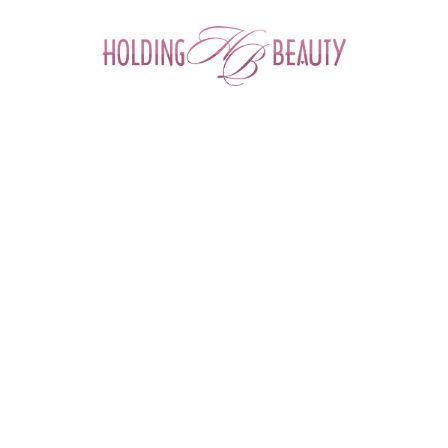
0
Главная
 > 
Каталог товаров
 > 
Космецевтика и Косметика
 > 
NeosBioLab
 > 
Clean Mask / Маска очищающая 