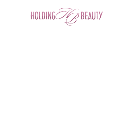
0
Главная
 > 
Каталог товаров
 > 
Космецевтика и Косметика
 > 
NeosBioLab
 > 
Cкраб для тела Scrub Body 