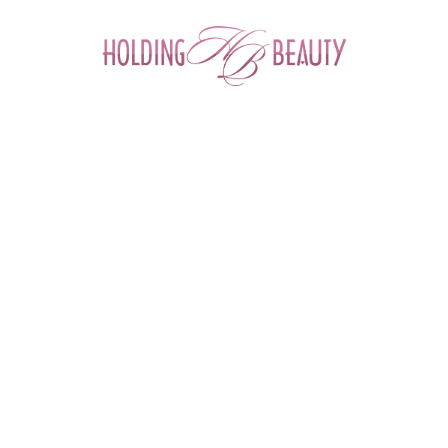
0
Главная
 > 
Каталог товаров
 > 
Космецевтика и Косметика
 > 
NeosBioLab
 > 
NeosBioLab - Набор для ежедневного ухода за лицом (Гель для 
умывания /Cleansing gel, Крем мужской 3 в 1 /Men’s cream 3 in 1)