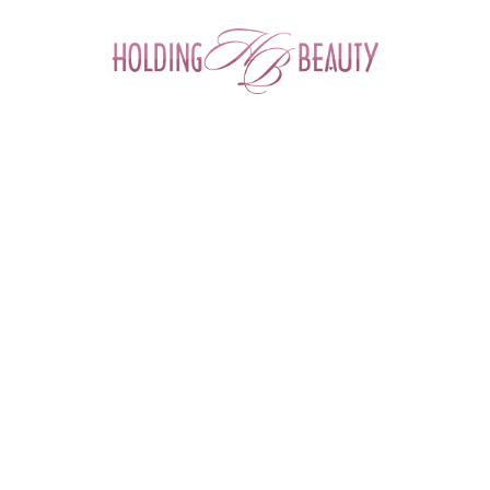
0
Главная
 > 
Каталог товаров
 > 
Космецевтика и Косметика
 > 
NeosBioLab
 > 
Винная антицеллюлитная сыворотка Anti-cellulite wine Serum