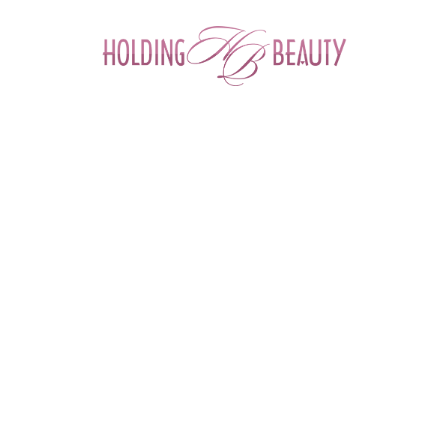
0
Главная
 > 
Каталог товаров
 > 
Космецевтика и Косметика
 > 
Tete
 > 
Биокомплекс тонизирующий от отеков и темных кругов