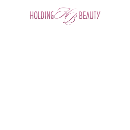
0
Главная
 > 
Каталог товаров
 > 
Космецевтика и Косметика
 > 
Tete
 > 
Липосомальный флюид на основе гиалуроновой кислоты