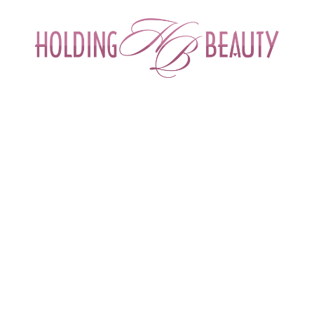
ИНТЕРНЕТ-МАГАЗИН ДЛЯ САЛОНОВ КРА
СПЕЦИАЛИСТОВ БЬЮТИ ИНДУСТРИ
ОБУЧЕНИЕ
АКЦИИ И СКИДКИ
ДОСТАВ
осьон биокомплекс ремоделирующий для коррекции второго подбородка
щий для коррекции второго подбородка
Biocomplex remodeling
Бренд
Tete (Швейцария)