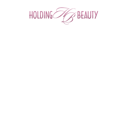
0
Главная
 > 
Каталог товаров
 > 
Космецевтика и Косметика
 > 
Tete
 > 
Гиалуроновая кислота с коллагеном и эластином
Гиалуроновая кислота с