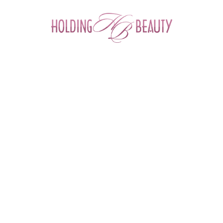
0
Главная
 > 
Каталог товаров
 > 
Космецевтика и Косметика
 > 
Tete
 > 
Омолаживающая маска с витаминами и антиоксидантами