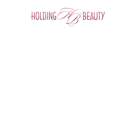
0
Главная
 > 
Каталог товаров
 > 
Материалы для маникюра и педикюра
 > 
Аксессуары для маникюра и педикюра
 > 
Апельсиновые палочки
 > 
Палочки апельсиновые