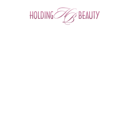
0
Главная
 > 
Каталог товаров
 > 
Материалы для маникюра и педикюра
 > 
Пилки и блоки для маникюра и педикюра
 > 
Бафы полировщики для маникюра и педикюра
 > 
Бафик для ногтей белый 10х2,5х2,5 см