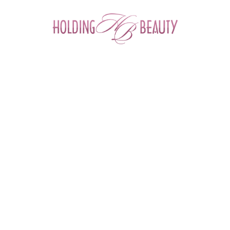
0
Главная
 > 
Каталог товаров
 > 
Материалы для маникюра и педикюра
 > 
СПА-уход для маникюра и педикюра
 > 
СПА-уход для ног
 > 
Пенный размягчитель