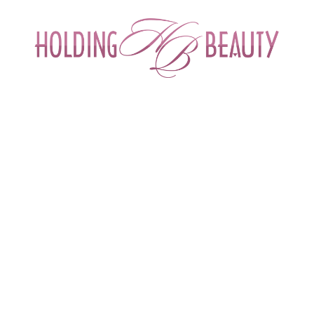
ИНТЕРНЕТ-МАГАЗИН ДЛЯ САЛОНОВ КРА
СПЕЦИАЛИСТОВ БЬЮТИ ИНДУСТРИ
ОБУЧЕНИЕ
АКЦИИ И СКИДКИ
ДОСТАВ
арежки и носки для парафинотерапии
 > 
Носки для парафинотерапии стандар
дарт спанлейс (белые)| Чистовье
Материал: спанлейс
Бренд
Чистовье (Россия)